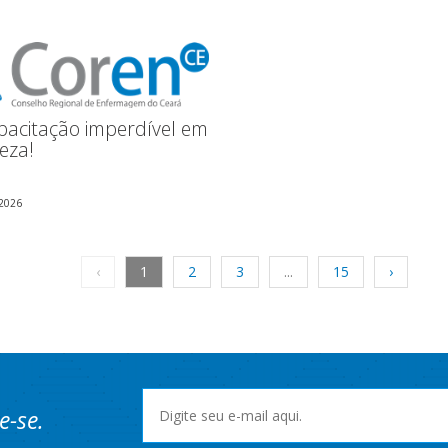
acitação imperdível em
eza!
2026
‹
1
2
3
...
15
›
e-se.