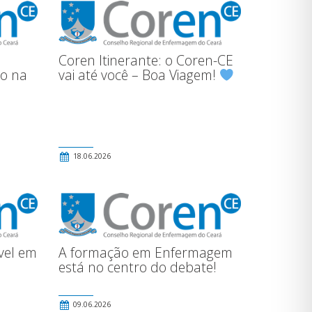
Coren Itinerante: o Coren-CE
to na
vai até você – Boa Viagem!
18.06.2026
vel em
A formação em Enfermagem
está no centro do debate!
09.06.2026