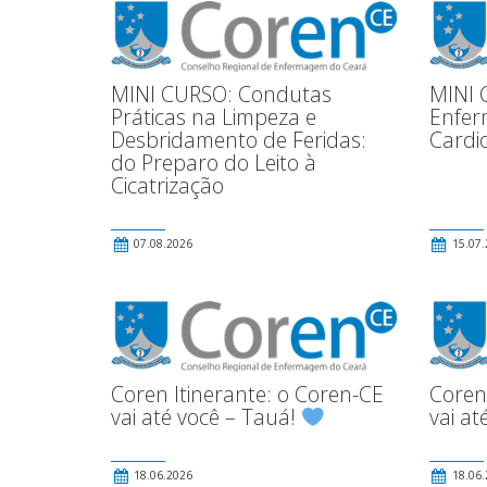
MINI CURSO: Condutas
MINI 
Práticas na Limpeza e
Enfer
Desbridamento de Feridas:
Cardi
do Preparo do Leito à
Cicatrização
07.08.2026
15.07.
Coren Itinerante: o Coren-CE
Coren
vai até você – Tauá!
vai at
18.06.2026
18.06.