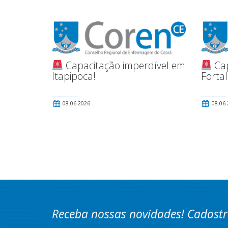
Capacitação imperdível em
Cap
Itapipoca!
Fortal
08.06.2026
08.06.
Receba nossas novidades! Cadastr