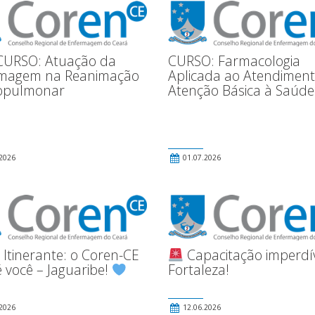
CURSO: Atuação da
CURSO: Farmacologia
magem na Reanimação
Aplicada ao Atendimen
opulmonar
Atenção Básica à Saúde
2026
01.07.2026
 Itinerante: o Coren-CE
Capacitação imperdí
é você – Jaguaribe!
Fortaleza!
2026
12.06.2026