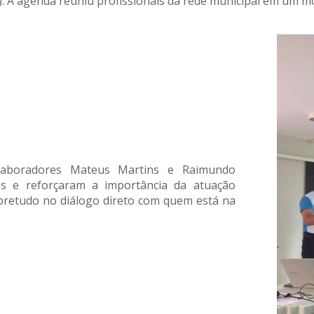
). A agenda reuniu profissionais da rede municipal em um m
laboradores Mateus Martins e Raimundo
s e reforçaram a importância da atuação
sobretudo no diálogo direto com quem está na