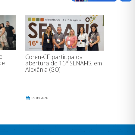
e
Coren-CE participa da
de
abertura do 16º SENAFIS, em
Alexânia (GO)
o
05.08.2026