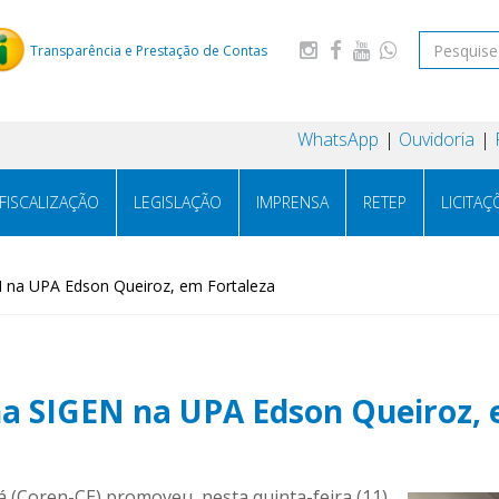
Transparência e Prestação de Contas
WhatsApp
Ouvidoria
FISCALIZAÇÃO
LEGISLAÇÃO
IMPRENSA
RETEP
LICITAÇ
N na UPA Edson Queiroz, em Fortaleza
na SIGEN na UPA Edson Queiroz, 
(Coren-CE) promoveu, nesta quinta-feira (11),