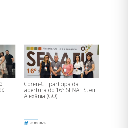
e
Coren-CE participa da
de
abertura do 16º SENAFIS, em
Alexânia (GO)
o
05.08.2026