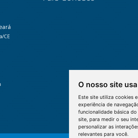
eará
za/CE
O nosso site usa
h
Este site utiliza cookies
experiência de navegação
funcionalidade básica do 
site
,
para medir o seu int
personalizar as interaçõ
relevantes para você
.