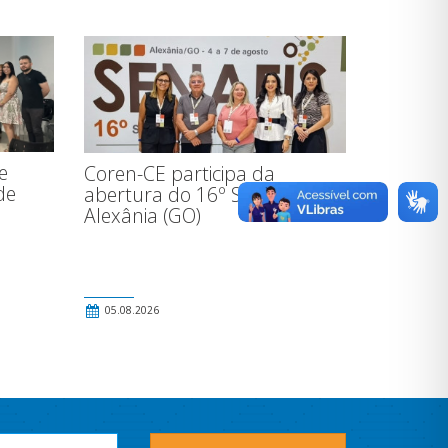
e
Coren-CE participa da
de
abertura do 16º SENAFIS, em
Alexânia (GO)
o
05.08.2026