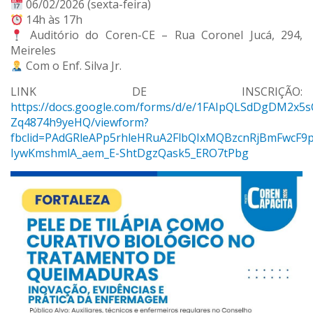
06/02/2026 (sexta-feira)
14h às 17h
Auditório do Coren-CE – Rua Coronel Jucá, 294,
Meireles
Com o Enf. Silva Jr.
LINK DE INSCRIÇÃO:
https://docs.google.com/forms/d/e/1FAIpQLSdDgDM2x
Zq4874h9yeHQ/viewform?
fbclid=PAdGRleAPp5rhleHRuA2FlbQIxMQBzcnRjBmFwcF9
IywKmshmlA_aem_E-ShtDgzQask5_ERO7tPbg