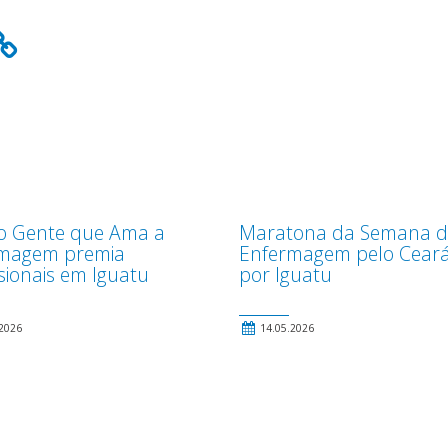
o Gente que Ama a
Maratona da Semana 
magem premia
Enfermagem pelo Ceará 
sionais em Iguatu
por Iguatu
2026
14.05.2026