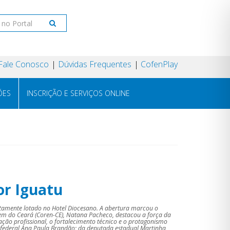
Fale Conosco
Dúvidas Frequentes
CofenPlay
ÕES
INSCRIÇÃO E SERVIÇOS ONLINE
or Iguatu
tamente lotado no Hotel Diocesano. A abertura marcou o
gem do Ceará (Coren-CE), Natana Pacheco, destacou a força da
ção profissional, o fortalecimento técnico e o protagonismo
a federal Ana Paula Brandão; da deputada estadual Martinha