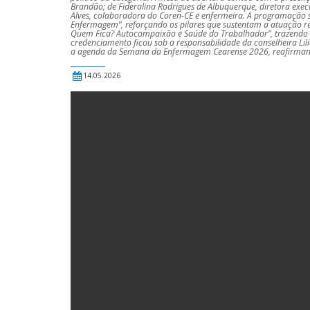
Brandão; de Fideralina Rodrigues de Albuquerque, diretora execu
Alves, colaboradora do Coren-CE e enfermeira. A programação se
Enfermagem”, reforçando os pilares que sustentam a atuação res
Quem Fica? Autocompaixão e Saúde do Trabalhador”, trazendo u
credenciamento ficou sob a responsabilidade da conselheira Lil
a agenda da Semana da Enfermagem Cearense 2026, reafirmando 
14.05.2026