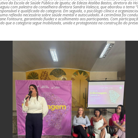
tiva da Escola de Saúde Pública de Iguatu; de Edeiza Ataliba Bastos, diretora do Ho
guiu com palestra da conselheira diretora Sandra Valesca, que abordou o tema “Técn
ponsável e qualificada da categoria. Em seguida, o psicólogo clínico e organizacio
ma reflexão necessária sobre saúde mental e autocuidado. A cerimônia foi conduz
iane Fontoura, garantindo fluidez e acolhimento aos participantes. Com participaçã
que a categoria segue mobilizada, unida e protagonista na construção do present