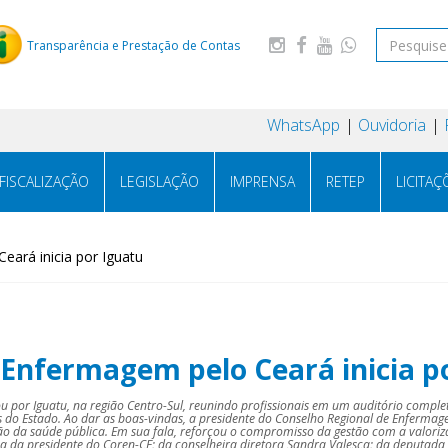
Transparência e Prestação de Contas
WhatsApp
Ouvidoria
FISCALIZAÇÃO
LEGISLAÇÃO
IMPRENSA
RETEP
LICITAÇ
ará inicia por Iguatu
nfermagem pelo Ceará inicia p
r Iguatu, na região Centro-Sul, reunindo profissionais em um auditório comple
s do Estado. Ao dar as boas-vindas, a presidente do Conselho Regional de Enferma
o da saúde pública. Em sua fala, reforçou o compromisso da gestão com a valoriza
ça da presidente do Coren-CE; da conselheira diretora Sandra Valesca; da deputad