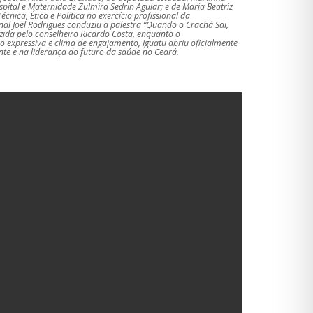
spital e Maternidade Zulmira Sedrin Aguiar; e de Maria Beatriz
ica, Ética e Política no exercício profissional da
nal Joel Rodrigues conduziu a palestra “Quando o Crachá Sai,
ida pelo conselheiro Ricardo Costa, enquanto o
o expressiva e clima de engajamento, Iguatu abriu oficialmente
e e na liderança do futuro da saúde no Ceará.