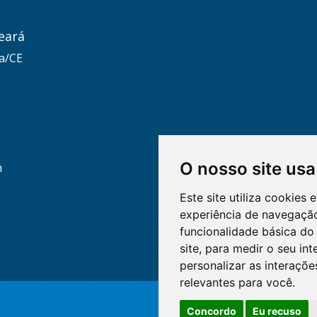
eará
za/CE
O nosso site usa
h
Este site utiliza cookies
experiência de navegação
funcionalidade básica do 
site
,
para medir o seu int
personalizar as interaçõ
relevantes para você
.
Concordo
Eu recuso