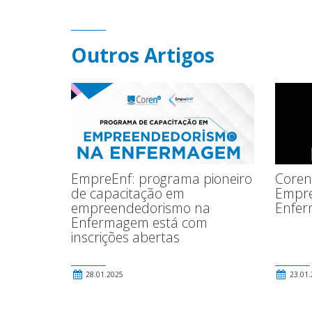
Outros Artigos
EmpreEnf: programa pioneiro
Coren-
de capacitação em
Empre
empreendedorismo na
Enfe
Enfermagem está com
inscrições abertas
28.01.2025
23.01.