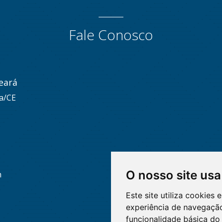
Fale Conosco
eará
za/CE
O nosso site usa
h
Este site utiliza cookies
experiência de navegação
funcionalidade básica do 